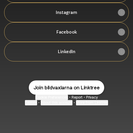
Instagram
Facebook
LinkedIn
Join bildvaxlarna on Linktree
Cookie Preferences
•
Report
•
Privacy
Explore
•
About this account
•
More from Linktree