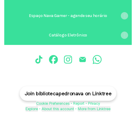
Espaço Nava Gamer - agende seu horário
Catálogo Eletrônico
@bibliotecapedronava TikTok
@bibliotecapedronava Facebook
@bibliotecapedronava Instag
@bibliotecapedronava 
@bibliotecapedr
Join bibliotecapedronava on Linktree
Cookie Preferences
•
Report
•
Privacy
Explore
•
About this account
•
More from Linktree