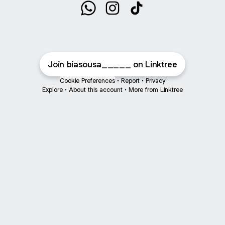
biasousa_____ WhatsApp
biasousa_____ Instagram
biasousa_____ TikTo
Join biasousa_____ on Linktree
Cookie Preferences
•
Report
•
Privacy
Explore
•
About this account
•
More from Linktree