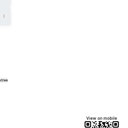
pp
ail
ktree
View on mobile