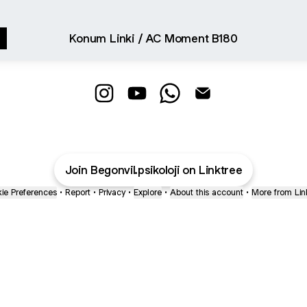
Konum Linki / AC Moment B180
Begonvil Psikoloji Instagram
Begonvil Psikoloji YouTube
Begonvil Psikoloji WhatsA
Begonvil Psikoloji Em
Join Begonvil.psikoloji on Linktree
ie Preferences
•
Report
•
Privacy
•
Explore
•
About this account
•
More from Lin