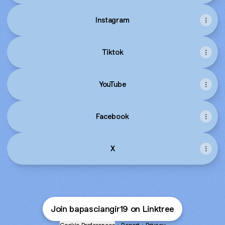
Instagram
Tiktok
YouTube
Facebook
X
Join bapasciangir19 on Linktree