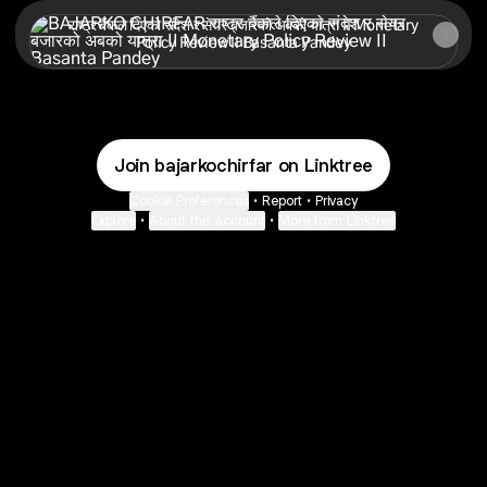
राष्ट्र बैंकले दिएको संदेश र सेयर बजारको अबको यात्रा II Monetary Po
राष्ट्र बैंकले दिएको संदेश र सेयर बजारको अबको यात्रा II Monetary
Policy Review II Basanta Pandey
Nepse
४/५
हजार
पुग्ने
पैसा
Join bajarkochirfar on Linktree
बजारमा
छैन
Cookie Preferences
•
Report
•
Privacy
II
Gyanendra
Explore
•
About this account
•
More from Linktree
Lal
Pradhan
-
Chifar
Podcast
Ep_36