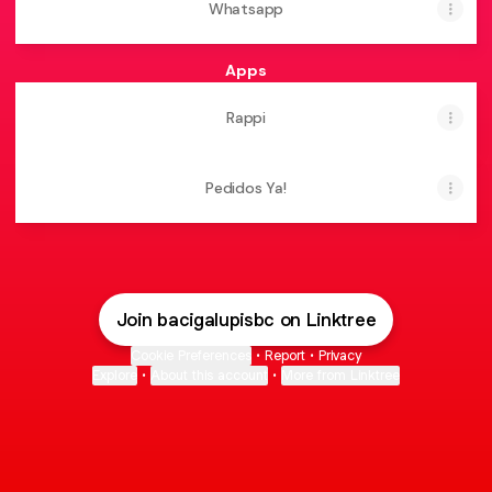
Whatsapp
Apps
Rappi
Pedidos Ya!
Join bacigalupisbc on Linktree
Cookie Preferences
•
Report
•
Privacy
Explore
•
About this account
•
More from Linktree