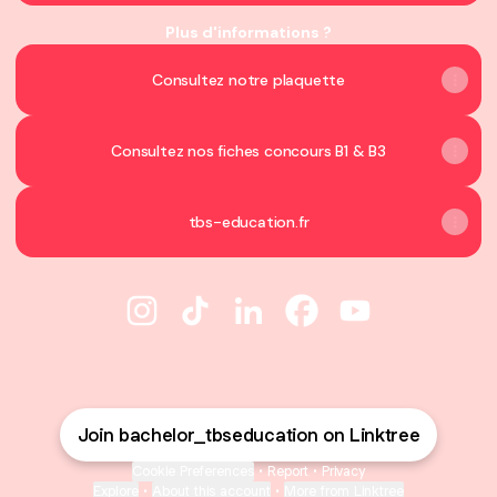
Plus d'informations ?
Consultez notre plaquette
Consultez nos fiches concours B1 & B3
tbs-education.fr
bachelor_tbseducation Instagram
bachelor_tbseducation TikTok
bachelor_tbseducation Linke
bachelor_tbseducatio
bachelor_tbsed
Join bachelor_tbseducation on Linktree
Cookie Preferences
•
Report
•
Privacy
Explore
•
About this account
•
More from Linktree