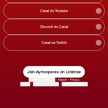
Canal do Youtube
Discord do Canal
Canal na Twitch
Join Ayrtonperes on Linktree
Cookie Preferences
•
Report
•
Privacy
Explore
•
About this account
•
More from Linktree