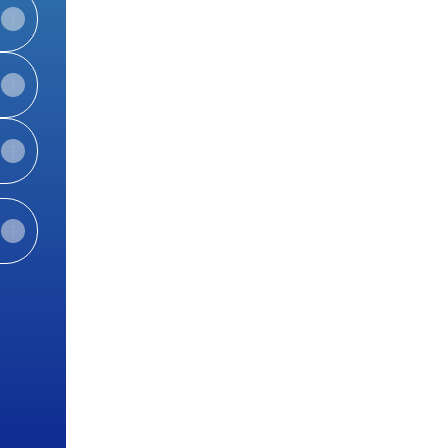
el
View on mobile