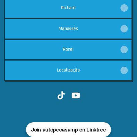
Richard
Manassés
Ronei
Localização
Auto Peças AMP TikTok
Auto Peças AMP YouTube
Join autopecasamp on Linktree