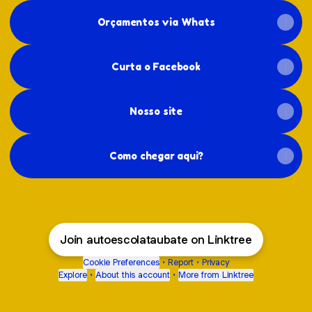
Orçamentos via Whats
Curta o Facebook
Nosso site
Como chegar aqui?
Join autoescolataubate on Linktree
Cookie Preferences
•
Report
•
Privacy
Explore
•
About this account
•
More from Linktree