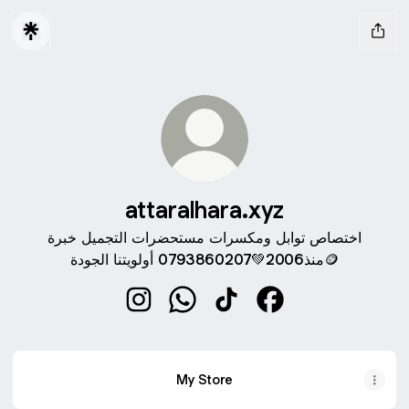
attaralhara.xyz
اختصاص توابل ومكسرات مستحضرات التجميل خبرة
منذ2006💚0793860207 أولويتنا الجودة🪙
attaralhara.xyz Instagram
attaralhara.xyz WhatsApp
attaralhara.xyz TikTok
attaralhara.xyz Fac
My Store