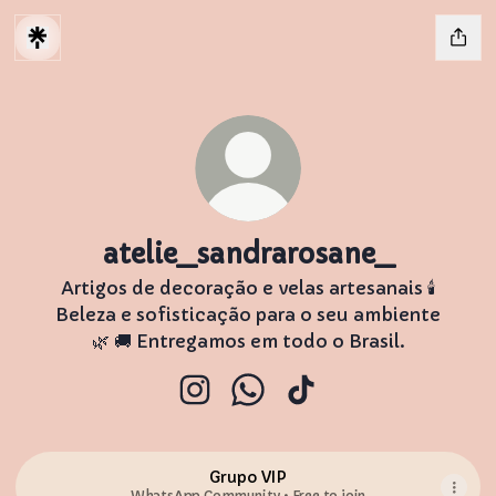
atelie_sandrarosane_
Artigos de decoração e velas artesanais 🕯️
Beleza e sofisticação para o seu ambiente
🌿 🚚 Entregamos em todo o Brasil.
atelie_sandrarosane_ Instagram
atelie_sandrarosane_ Wh
atelie_sandrarosane
Grupo VIP
WhatsApp Community • Free to join