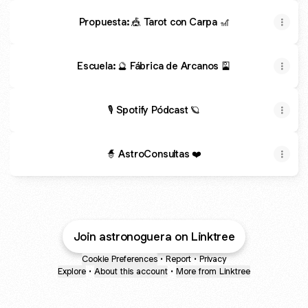
Propuesta: 🎪 Tarot con Carpa 🎢
Escuela: 🔮 Fábrica de Arcanos 🎴
🎙️ Spotify Pódcast 🪐
🧙 AstroConsultas ❤️
Join astronoguera on Linktree
Cookie Preferences
•
Report
•
Privacy
Explore
•
About this account
•
More from Linktree