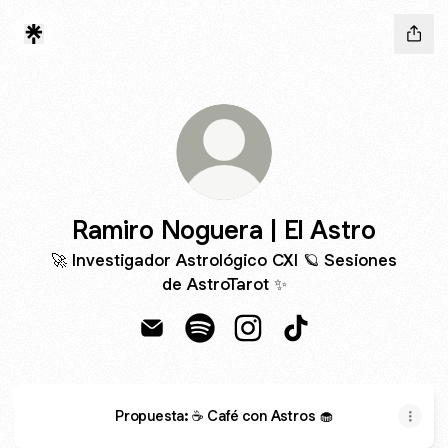
Ramiro Noguera | El Astro
🚀 Investigador Astrológico CXI 🪐 Sesiones
de AstroTarot ✨️
Ramiro Noguera | El Astro Email
Ramiro Noguera | El Astro Spotif
Ramiro Noguera | El Astro
Ramiro Noguera | El
Propuesta: ☕ Café con Astros 🧁