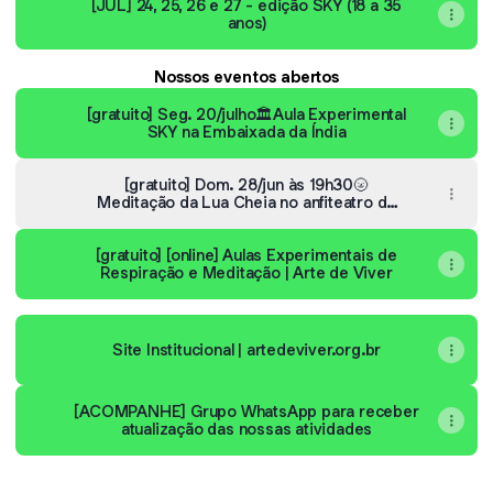
[JUL] 24, 25, 26 e 27 - edição SKY (18 a 35
anos)
Nossos eventos abertos
[gratuito] Seg. 20/julho🏛️Aula Experimental
SKY na Embaixada da Índia
[gratuito] Dom. 28/jun às 19h30🌝
Meditação da Lua Cheia no anfiteatro do
Parque Bosque Sudoeste - é só chegar
com seu tapetinho/canga/toalha
[gratuito] [online] Aulas Experimentais de
Respiração e Meditação | Arte de Viver
Site Institucional | artedeviver.org.br
[ACOMPANHE] Grupo WhatsApp para receber
atualização das nossas atividades