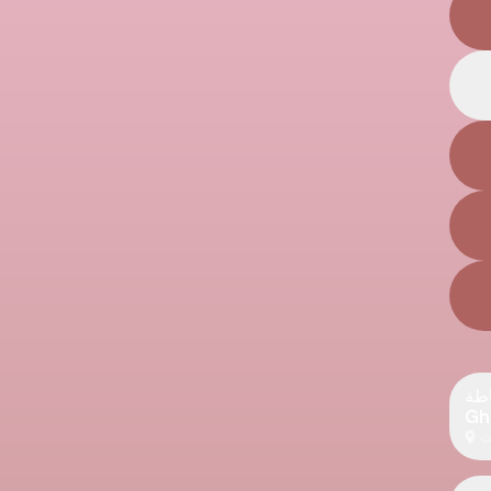
رناطة
Gh
ت