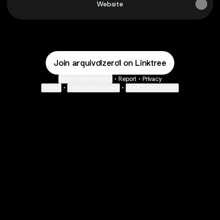
Website
Join arquivo1zero1 on Linktree
Cookie Preferences
•
Report
•
Privacy
Explore
•
About this account
•
More from Linktree