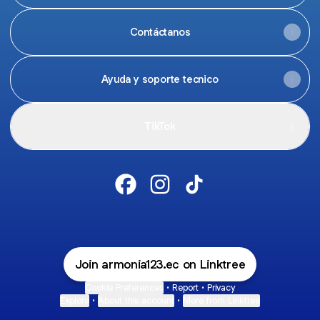
Contáctanos
Ayuda y soporte tecnico
TikTok
@armonia123.ec Facebook
@armonia123.ec Instagram
@armonia123.ec TikTok
Join armonia123.ec on Linktree
Cookie Preferences
•
Report
•
Privacy
Explore
•
About this account
•
More from Linktree