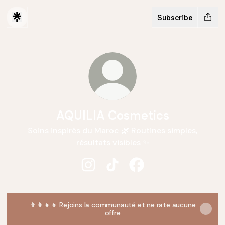
Subscribe
AQUILIA Cosmetics
Soins inspirés du Maroc 🌿 Routines simples,
résultats visibles ✨
AQUILIA Cosmetics Instagram
AQUILIA Cosmetics TikTok
AQUILIA Cosmetics Fa
👨‍👩‍👧‍👦 Rejoins la communauté et ne rate aucune
offre