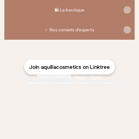
🛍️ La boutique
✨ Nos conseils d'experts
Join aquiliacosmetics on Linktree
Cookie Preferences
•
Report
•
Privacy
Explore
•
About this account
•
More from Linktree