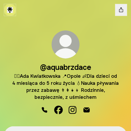
@aquabrzdace
👱‍♀️Ada Kwiatkowska 📍Opole 👶Dla dzieci od
4 miesiąca do 5 roku życia 💧Nauka pływania
przez zabawę 👨‍👩‍👧‍👦 Rodzinnie,
bezpiecznie, z uśmiechem
@aquabrzdace Phone
@aquabrzdace Facebook
@aquabrzdace Instagram
@aquabrzdace Emai