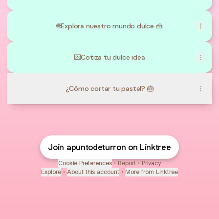
🌐Explora nuestro mundo dulce 🍰
💌Cotiza tu dulce idea
¿Cómo cortar tu pastel? 🎂
Join apuntodeturron on Linktree
Cookie Preferences
•
Report
•
Privacy
Explore
•
About this account
•
More from Linktree