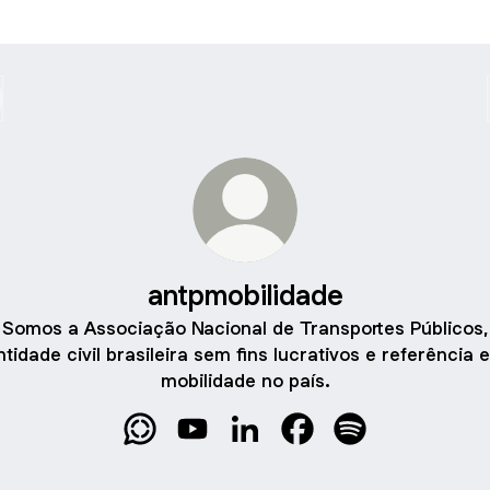
antpmobilidade
Somos a Associação Nacional de Transportes Públicos,
ntidade civil brasileira sem fins lucrativos e referência 
mobilidade no país.
antpmobilidade WhatsApp Channel
antpmobilidade YouTube
antpmobilidade LinkedIn
antpmobilidade Faceb
antpmobilidade S