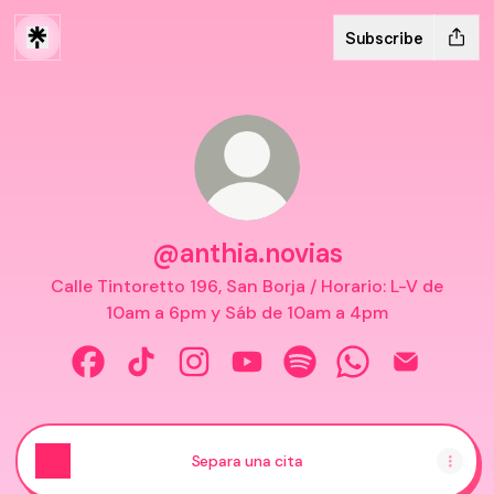
Subscribe
@anthia.novias
Calle Tintoretto 196, San Borja / Horario: L-V de
10am a 6pm y Sáb de 10am a 4pm
@anthia.novias Facebook
@anthia.novias TikTok
@anthia.novias Instagram
@anthia.novias YouTube
@anthia.novias Spotif
@anthia.novias
@anthia.no
Separa una cita