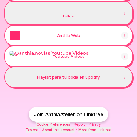
TikTok
TikTok
Follow
Anthía Web
Youtube Videos
Youtube Videos
Playlist para tu boda en Spotify
Join AnthiaAtelier on Linktree
Cookie Preferences
•
Report
•
Privacy
Explore
•
About this account
•
More from Linktree