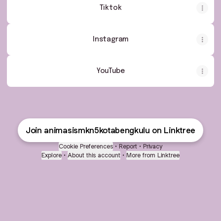
Tiktok
Instagram
YouTube
Join animasismkn5kotabengkulu on Linktree
Cookie Preferences
•
Report
•
Privacy
Explore
•
About this account
•
More from Linktree