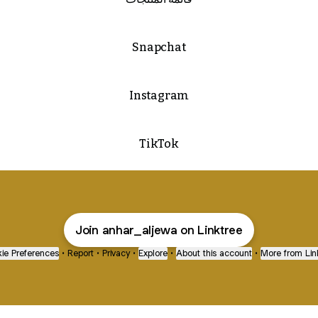
Snapchat
Instagram
TikTok
Join anhar_aljewa on Linktree
ie Preferences
•
Report
•
Privacy
•
Explore
•
About this account
•
More from Lin