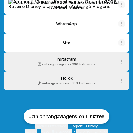
Pacotes para Orlando 2026: Roteiro Disney e Universal
| Anhangá Viagens
WhatsApp
Site
Instagram
anhangaviagens ‧ 936 followers
TikTok
anhangaviagens · 388 Followers
Join anhangaviagens on Linktree
Cookie Preferences
•
Report
•
Privacy
Explore
•
About this account
•
More from Linktree