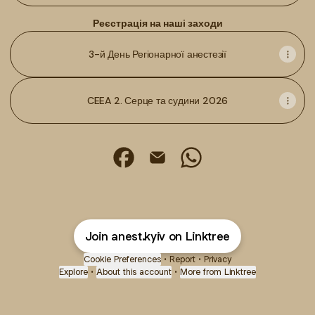
Реєстрація на наші заходи
3-й День Регіонарної анестезії
CEEA 2. Серце та судини 2026
@anest.kyiv Facebook
@anest.kyiv Email
@anest.kyiv WhatsApp
Join anest.kyiv on Linktree
Cookie Preferences
•
Report
•
Privacy
Explore
•
About this account
•
More from Linktree