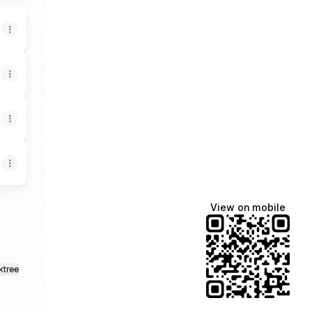
View on mobile
ktree