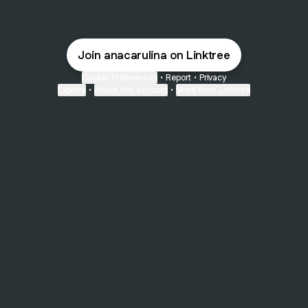
Join anacarulina on Linktree
Cookie Preferences
•
Report
•
Privacy
Explore
•
About this account
•
More from Linktree