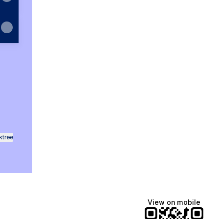
k
mail
ktree
View on mobile