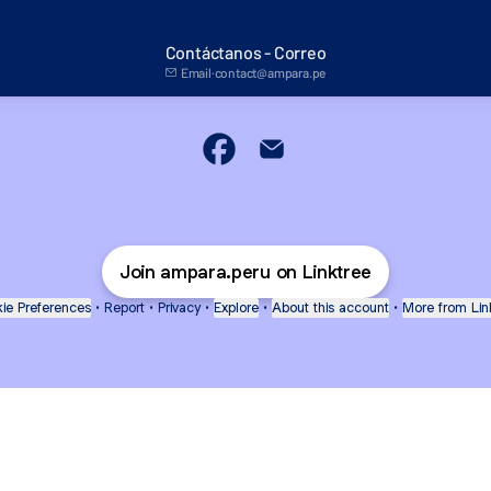
Contáctanos - Correo
Email
·
contact@ampara.pe
Telecom Business Partner Faceboo
Telecom Business Partner E
Join ampara.peru on Linktree
ie Preferences
•
Report
•
Privacy
•
Explore
•
About this account
•
More from Lin