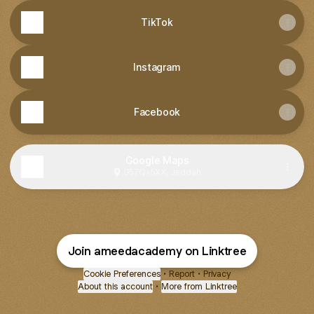
TikTok
Instagram
Facebook
Google Maps
G57Q+5XX, Jeddah
Join ameedacademy on Linktree
Cookie Preferences
•
Report
•
Privacy
About this account
•
More from Linktree