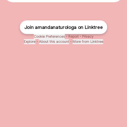
Join amandanaturologa on Linktree
Cookie Preferences
•
Report
•
Privacy
Explore
•
About this account
•
More from Linktree