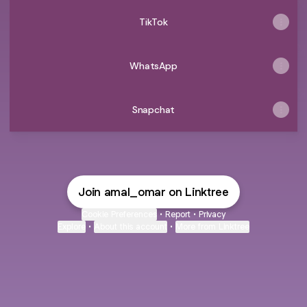
TikTok
WhatsApp
Snapchat
Join amal_omar on Linktree
Cookie Preferences
•
Report
•
Privacy
Explore
•
About this account
•
More from Linktree