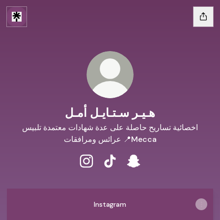
هـيـر سـتـايـل أمـل
اخصائية تساريح حاصلة على عدة شهادات معتمدة تلبيس
عرائس ومرافقات 📍Mecca
ـيـر سـتـايـل أمـل
هـيـر سـتـايـل أمـل TikTok
هـيـر سـتـايـل أمـل Instagram
Instagram