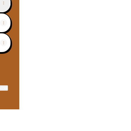
ktree
View on mobile