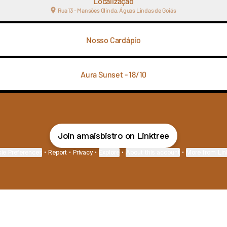
Localização
Rua 13 - Mansões Olinda, Águas Lindas de Goiás
Nosso Cardápio
Aura Sunset - 18/10
Join amaisbistro on Linktree
ie Preferences
•
Report
•
Privacy
•
Explore
•
About this account
•
More from Lin