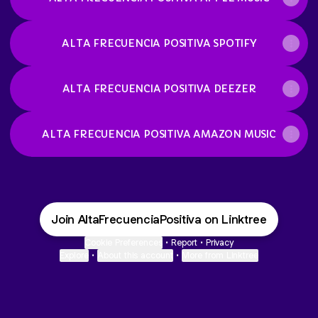
ALTA FRECUENCIA POSITIVA SPOTIFY
ALTA FRECUENCIA POSITIVA DEEZER
ALTA FRECUENCIA POSITIVA AMAZON MUSIC
Join AltaFrecuenciaPositiva on Linktree
Cookie Preferences
•
Report
•
Privacy
Explore
•
About this account
•
More from Linktree