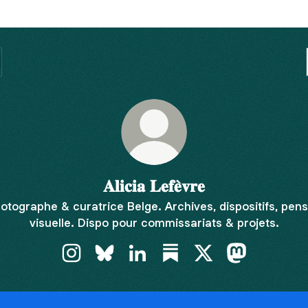
𝐀𝐥𝐢𝐜𝐢𝐚 𝐋𝐞𝐟𝐞̀𝐯𝐫𝐞
otographe & curatrice Belge. Archives, dispositifs, pen
visuelle. Dispo pour commissariats & projets.
𝐀𝐥𝐢𝐜𝐢𝐚 𝐋𝐞𝐟𝐞̀𝐯𝐫𝐞 Instagram
𝐀𝐥𝐢𝐜𝐢𝐚 𝐋𝐞𝐟𝐞̀𝐯𝐫𝐞 Bluesky
𝐀𝐥𝐢𝐜𝐢𝐚 𝐋𝐞𝐟𝐞̀𝐯𝐫𝐞 LinkedIn
𝐀𝐥𝐢𝐜𝐢𝐚 𝐋𝐞𝐟𝐞̀𝐯𝐫𝐞 Substack
𝐀𝐥𝐢𝐜𝐢𝐚 𝐋𝐞𝐟𝐞̀𝐯𝐫𝐞 X
𝐀𝐥𝐢𝐜𝐢𝐚 𝐋𝐞𝐟𝐞̀