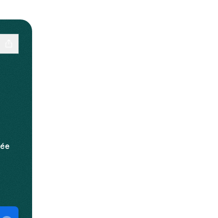
sée
𝐯𝐫𝐞 Mastodon