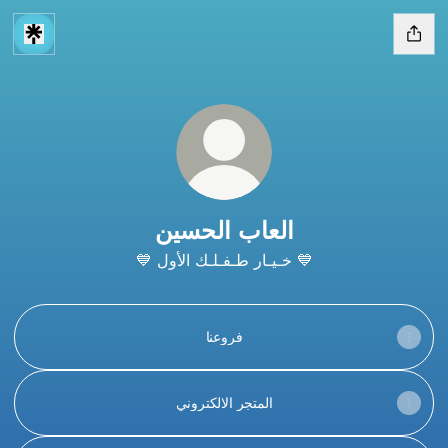
العاب الحسين
💙 خـيـار طـفـلـك الأول 💙
فروعنا
المتجر الالكتروني