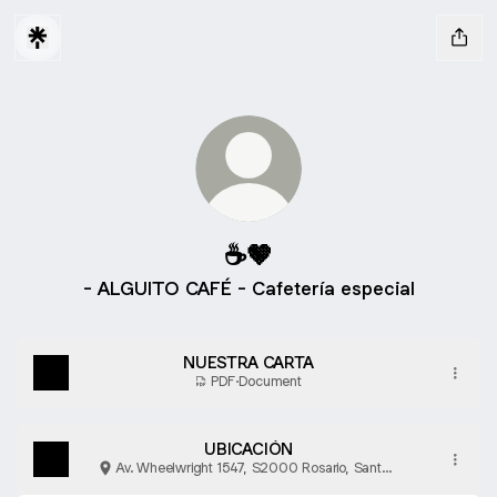
☕🤎
- ALGUITO CAFÉ - Cafetería especial
NUESTRA CARTA
PDF
·
Document
UBICACIÓN
Av. Wheelwright 1547, S2000 Rosario, Santa
Fe, Argentina