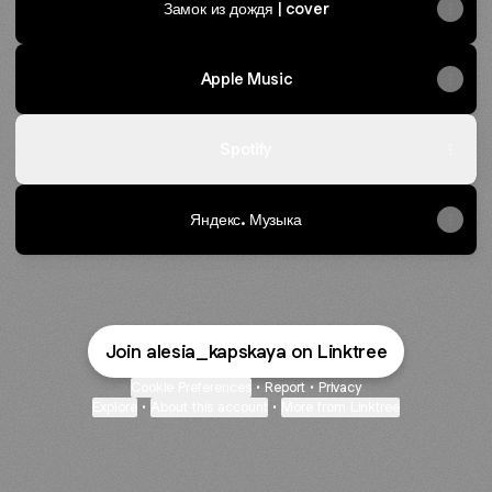
Замок из дождя | cover
Apple Music
Spotify
Яндекс. Музыка
Join alesia_kapskaya on Linktree
Cookie Preferences
•
Report
•
Privacy
Explore
•
About this account
•
More from Linktree