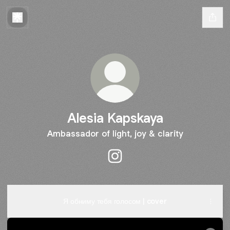
Alesia Kapskaya
Ambassador of light, joy & clarity
Alesia Kapskaya Instagram
Я обниму тебя голосом | cover