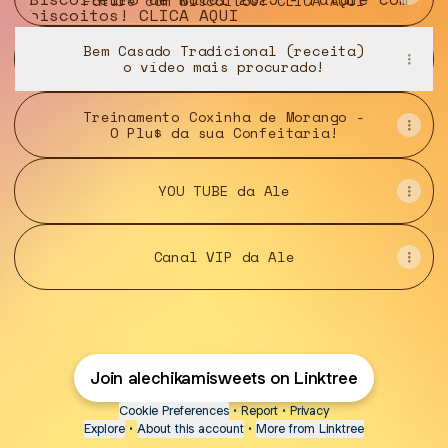
Fature com biscoitos! CLICA AQUI
Bem Casado Tradicional (receita)
o vídeo mais procurado!
Treinamento Coxinha de Morango -
O Plu$ da sua Confeitaria!
YOU TUBE da Ale
Canal VIP da Ale
Join alechikamisweets on Linktree
Cookie Preferences
•
Report
•
Privacy
Explore
•
About this account
•
More from Linktree