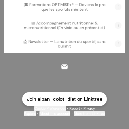
🎓 Formations OPTIMISE+® — Deviens le pro
que les sportifs méritent
📅 Accompagnement nutritionnel &
micronutritionnel (En visio ou en présentiel)
📩 Newsletter — La nutrition du sportif, sans
bullshit
@alban_colot_diet Email
Join alban_colot_diet on Linktree
Cookie Preferences
•
Report
•
Privacy
Explore
•
About this account
•
More from Linktree