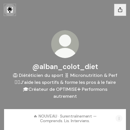
@alban_colot_diet
🦁 Diététicien du sport 🧬 Micronutrition & Perf
🏋️‍♂️J’aide les sportifs & forme les pros à le faire
🎓Créateur de OPTIMISE➕ Performons
autrement
🔥 NOUVEAU · Surentraînement —
Comprends. Lis. Interviens.