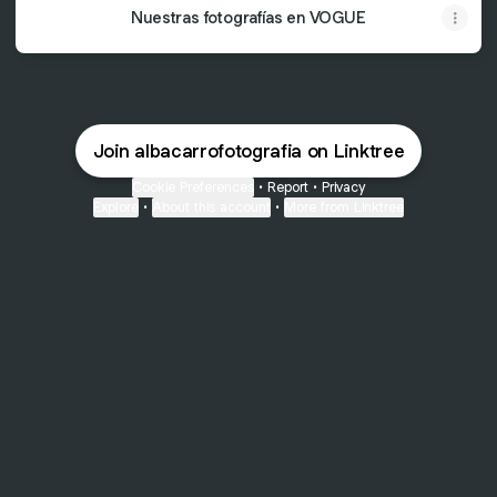
Nuestras fotografías en VOGUE
Join albacarrofotografia on Linktree
Cookie Preferences
•
Report
•
Privacy
Explore
•
About this account
•
More from Linktree