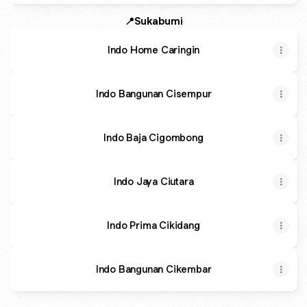
📍Sukabumi
Indo Home Caringin
Indo Bangunan Cisempur
Indo Baja Cigombong
Indo Jaya Ciutara
Indo Prima Cikidang
Indo Bangunan Cikembar