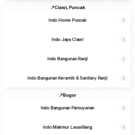
📍Ciawi, Puncak
Indo Home Puncak
Indo Jaya Ciawi
Indo Bangunan Ranji
Indo Bangunan Keramik & Sanitary Ranji
📍Bogor
Indo Bangunan Pamoyanan
Indo Makmur Leuwiliang