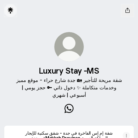
Luxury Stay -MS
شقة مريحة للتأجير 🏡 جدة شارع حراء - موقع مميز
وخدمات متكاملة ✨ دخول ذاتي 🔑 حجز يومي |
أسبوعي | شهري
Luxury Stay -MS WhatsApp
شقة إم إس الفاخرة في جدة - شقق سكنية للإيجار
في جدة وMakkah Province والمملكة العربية