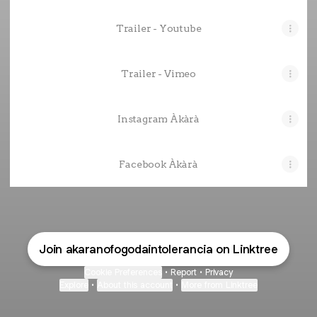
Trailer - Youtube
Trailer - Vimeo
Instagram Àkàrà
Facebook Àkàrà
Join akaranofogodaintolerancia on Linktree
Cookie Preferences
•
Report
•
Privacy
Explore
•
About this account
•
More from Linktree