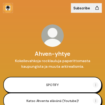
Subscribe
Ahven-yhtye
Kokeilevahkoja rocklauluja paperittomasta
kaupungista ja muuta arkirealismia.
SPOTIFY
Katso Ahventa elävänä (Youtube)!