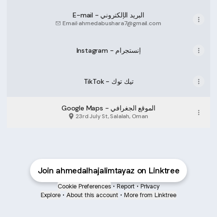
E-mail - البريد الإلكتروني
Email
·
ahmedabushara7@gmail.com
Instagram - إنستجرام
TikTok - تيك توك
Google Maps - الموقع الجغرافي
23rd July St, Salalah, Oman
Join ahmedalhajalimtayaz on Linktree
Cookie Preferences
•
Report
•
Privacy
Explore
•
About this account
•
More from Linktree