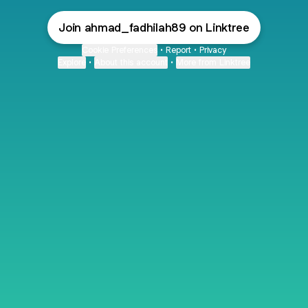
Join ahmad_fadhilah89 on Linktree
Cookie Preferences
•
Report
•
Privacy
Explore
•
About this account
•
More from Linktree