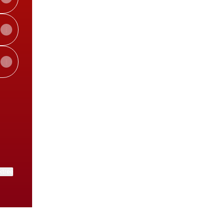
il
ktree
View on mobile