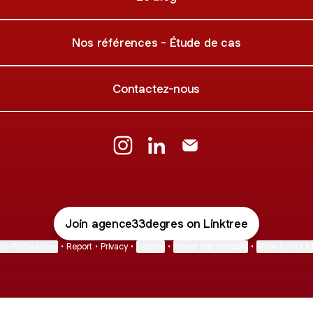
Nos références - Étude de cas
Contactez-nous
@agence33degres Instagram
@agence33degres LinkedIn
@agence33degres Ema
Join agence33degres on Linktree
ie Preferences
•
Report
•
Privacy
•
Explore
•
About this account
•
More from Lin